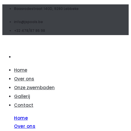
Baasrodestraat 140D, 9280 Lebbeke
info@jspools.be
+32 478/87 86 98
Home
Over ons
Onze zwembaden
Gallerij
Contact
Home
Over ons