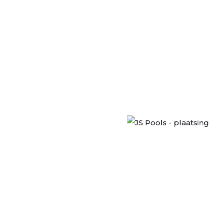
E
telling en plaatsing van
ezien het zwembad op