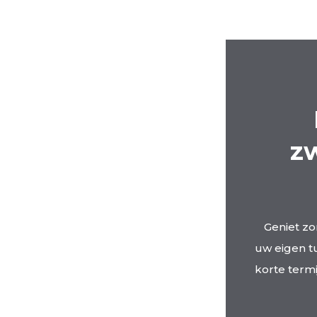
z
Geniet zo
uw eigen tu
korte term