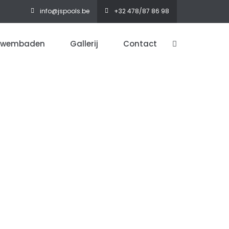
info@jspools.be
+32 478/87 86 98
zwembaden
Gallerij
Contact