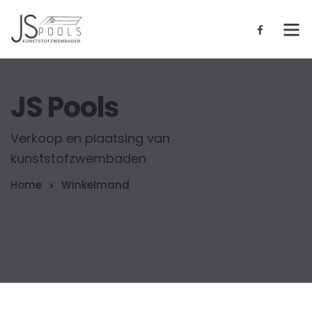
JS Pools
Verkoop en plaatsing van
kunststofzwembaden
Home
Winkelmand