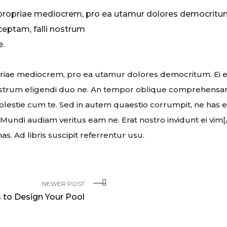
t propriae mediocrem, pro ea utamur dolores democritu
eptam, falli nostrum
e.
priae mediocrem, pro ea utamur dolores democritum. Ei 
ostrum eligendi duo ne. An tempor oblique comprehensam 
olestie cum te. Sed in autem quaestio corrumpit, ne has 
]Mundi audiam veritus eam ne. Erat nostro invidunt ei vim[/
as. Ad libris suscipit referrentur usu.
NEWER POST
 to Design Your Pool