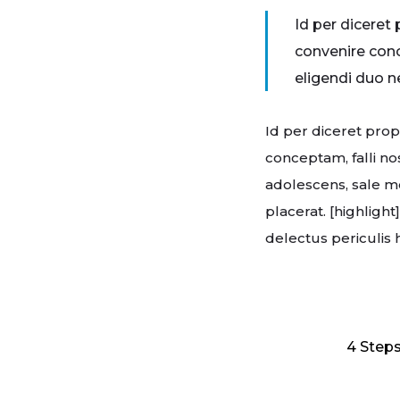
Id per dicere
convenire conc
eligendi duo n
Id per diceret pro
conceptam, falli n
adolescens, sale m
placerat. [highlight
delectus periculis h
4 Steps