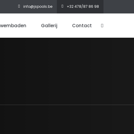
info@jspools.be
+32 478/87 86 98
zwembaden
Gallerij
Contact