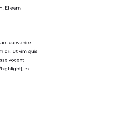
m. Ei eam
eam convenire
pri. Ut vim quis
esse vocent
highlight], ex